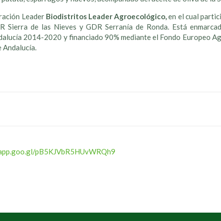
eración Leader
Biodistritos Leader Agroecológico,
en el cual part
Sierra de las Nieves y GDR Serranía de Ronda. Está enmarcado
dalucía 2014-2020 y financiado 90% mediante el Fondo Europeo Ag
e Andalucía.
s.app.goo.gl/pB5KJVbR5HUvWRQh9