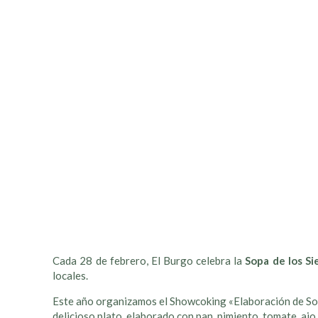
Cada 28 de febrero, El Burgo celebra la
Sopa de los Si
locales.
Este año organizamos el Showcoking «Elaboración de Sopa
delicioso plato, elaborado con pan, pimiento, tomate, ajo