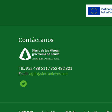
Contáctanos
Tlf.: 952 488 511 / 952 482 821
Email:
agdr@sierranieves.com