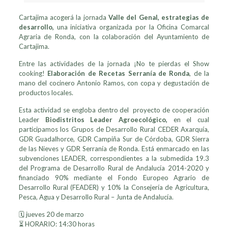
Cartajima acogerá la jornada
Valle del Genal, estrategias de
desarrollo,
una iniciativa organizada por la Oficina Comarcal
Agraria de Ronda, con la colaboración del Ayuntamiento de
Cartajima.
Entre las actividades de la jornada ¡No te pierdas el Show
cooking!
Elaboración de Recetas Serranía de Ronda
, de la
mano del cocinero Antonio Ramos, con copa y degustación de
productos locales.
Esta actividad se engloba dentro del proyecto de cooperación
Leader
Biodistritos Leader Agroecológico,
en el cual
participamos los Grupos de Desarrollo Rural CEDER Axarquía,
GDR Guadalhorce, GDR Campiña Sur de Córdoba, GDR Sierra
de las Nieves y GDR Serranía de Ronda. Está enmarcado en las
subvenciones LEADER, correspondientes a la submedida 19.3
del Programa de Desarrollo Rural de Andalucía 2014-2020 y
financiado 90% mediante el Fondo Europeo Agrario de
Desarrollo Rural (FEADER) y 10% la Consejería de Agricultura,
Pesca, Agua y Desarrollo Rural – Junta de Andalucía.
🗓️ jueves 20 de marzo
⏳ HORARIO: 14:30 horas