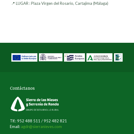
📍 LUGAR : Plaza Virgen del Rosario, Cartajima (Málaga)
Contáctanos
Tlf.: 952 488 511 / 952 482 821
Email:
agdr@sierranieves.com