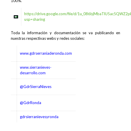
100%.
https://drive.google.com/file/d/1u_086bjMbaTlU5ac5QWZ2
usp=sharing
Toda la información y documentación se va publicando en
nuestras respectivas webs y redes sociales:
www.gdrserraniaderonda.com
www.sierranieves-
desarrollo.com
@GdrSierraNieves
@GdrRonda
gdrsierranievesyronda