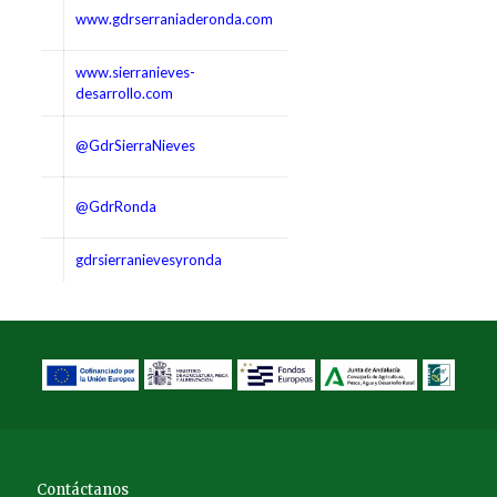
www.gdrserraniaderonda.com
www.sierranieves-
desarrollo.com
@GdrSierraNieves
@GdrRonda
gdrsierranievesyronda
Contáctanos