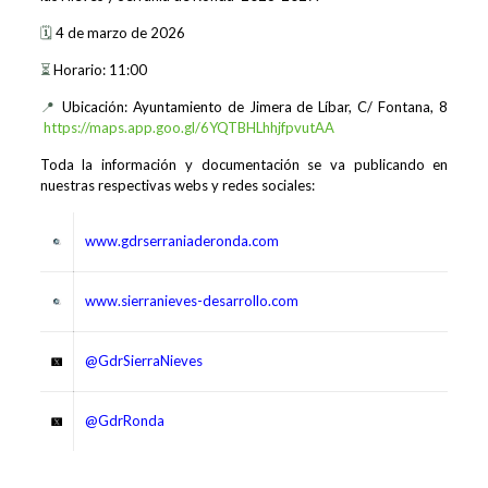
🗓️
4 de marzo de 2026
⏳
Horario: 11:00
📍
Ubicación: Ayuntamiento de Jimera de Líbar, C/ Fontana, 8
https://maps.app.goo.gl/6YQTBHLhhjfpvutAA
Toda la información y documentación se va publicando en
nuestras respectivas webs y redes sociales:
www.gdrserraniaderonda.com
www.sierranieves-desarrollo.com
@GdrSierraNieves
@GdrRonda