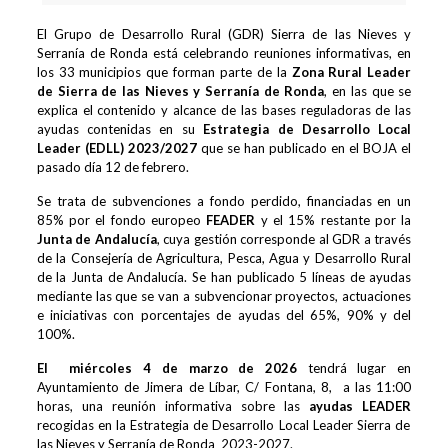
El Grupo de Desarrollo Rural (GDR) Sierra de las Nieves y
Serranía de Ronda está celebrando reuniones informativas, en
los 33 municipios que forman parte de la
Zona Rural Leader
de Sierra de las Nieves y Serranía de Ronda
, en las que se
explica el contenido y alcance de las bases reguladoras de las
ayudas contenidas en su
Estrategia de Desarrollo Local
Leader (EDLL) 2023/2027
que se han publicado en el BOJA el
pasado día 12 de febrero.
Se trata de subvenciones a fondo perdido, financiadas en un
85% por el fondo europeo
FEADER
y el 15% restante por la
Junta de Andalucía
, cuya gestión corresponde al GDR a través
de la Consejería de Agricultura, Pesca, Agua y Desarrollo Rural
de la Junta de Andalucía. Se han publicado 5 líneas de ayudas
mediante las que se van a subvencionar proyectos, actuaciones
e iniciativas con porcentajes de ayudas del 65%, 90% y del
100%.
El miércoles 4 de marz
o de 2026
tendrá lugar en
Ayuntamiento de Jimera de Líbar, C/ Fontana, 8, a las 11:00
horas, una reunión informativa sobre las
ayudas
LEADER
recogidas en la Estrategia de Desarrollo Local Leader Sierra de
las Nieves y Serranía de Ronda 2023-2027.