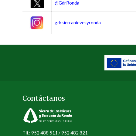
@GdrRonda
gdrsierranievesyronda
Contáctanos
Tlf.: 952 488 511 / 952 482 821