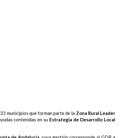
 33 municipios que forman parte de la
Zona Rural Leader
s ayudas contenidas en su
Estrategia de Desarrollo Local
Junta de Andalucía
, cuya gestión corresponde al GDR a