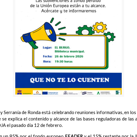
 y Serranía de Ronda está celebrando reuniones informativas, en los
ue se explica el contenido y alcance de las bases reguladoras de la
JA el pasado día 12 de febrero.
 en un 85% por el fondo europeo
FEADER
y el 15% restante por la