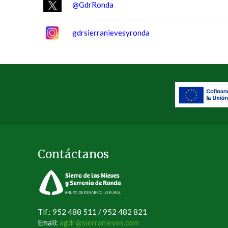
@GdrRonda
gdrsierranievesyronda
Contáctanos
Tlf.: 952 488 511 / 952 482 821
Email:
agdr@sierranieves.com