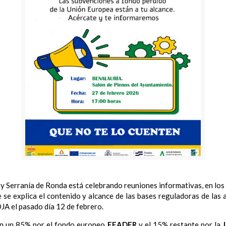
 y Serranía de Ronda está celebrando reuniones informativas, en los
ue se explica el contenido y alcance de las bases reguladoras de la
JA el pasado día 12 de febrero.
 en un 85% por el fondo europeo
FEADER
y el 15% restante por la