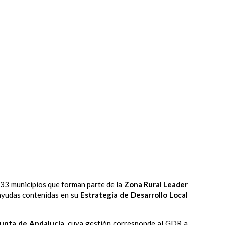
 33 municipios que forman parte de la
Zona Rural Leader
s ayudas contenidas en su
Estrategia de Desarrollo Local
Junta de Andalucía
, cuya gestión corresponde al GDR a