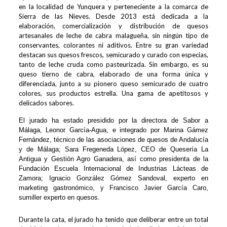
en la localidad de Yunquera y perteneciente a la comarca de
Sierra de las Nieves. Desde 2013 está dedicada a la
elaboración, comercialización y distribución de quesos
artesanales de leche de cabra malagueña, sin ningún tipo de
conservantes, colorantes ni aditivos. Entre su gran variedad
destacan sus quesos frescos, semicurado y curado con especias,
tanto de leche cruda como pasteurizada. Sin embargo, es su
queso tierno de cabra, elaborado de una forma única y
diferenciada, junto a su pionero queso semicurado de cuatro
colores, sus productos estrella. Una gama de apetitosos y
delicados sabores.
El jurado ha estado presidido por la directora de Sabor a
Málaga, Leonor García-Agua, e integrado por Marina Gámez
Fernández, técnico de las asociaciones de quesos de Andalucía
y de Málaga; Sara Fregeneda López, CEO de Quesería La
Antigua y Gestión Agro Ganadera, así como presidenta de la
Fundación Escuela Internacional de Industrias Lácteas de
Zamora; Ignacio González Gómez Sandoval, experto en
marketing gastronómico, y Francisco Javier García Caro,
sumiller experto en quesos.
Durante la cata, el jurado ha tenido que deliberar entre un total