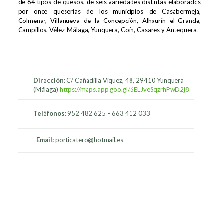
de 64 tipos de quesos, de seis variedades distintas elaborados
por once queserías de los municipios de Casabermeja,
Colmenar, Villanueva de la Concepción, Alhaurín el Grande,
Campillos, Vélez-Málaga, Yunquera, Coín, Casares y Antequera.
Dirección:
C/ Cañadilla Víquez, 48, 29410 Yunquera
(Málaga)
https://maps.app.goo.gl/6ELJveSqzrhPwD2j8
Teléfonos:
952 482 625 – 663 412 033
Email:
porticatero@hotmail.es