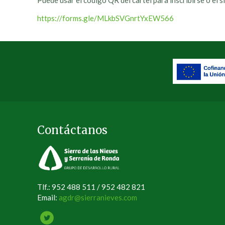
Puede usar el código QR del cartel para inscribirse o el s
https://forms.gle/MLkbSVGnrtYxEW566
Contáctanos
Tlf.: 952 488 511 / 952 482 821
Email:
agdr@sierranieves.com