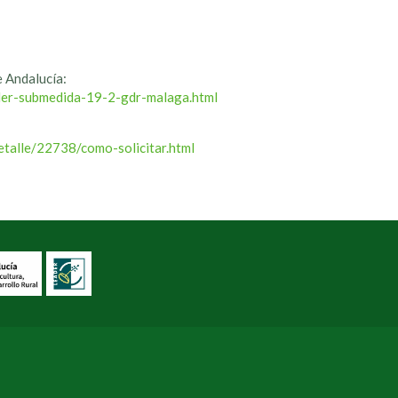
e Andalucía:
ader-submedida-19-2-gdr-malaga.html
etalle/22738/como-solicitar.html