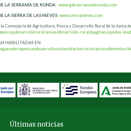
DE LA SERRANÍA DE RONDA
:
www.gdrserraniaderonda.com
 LA SIERRA DE LAS NIEVES
:
www.sierranieves.com
la Consejería de Agricultura, Pesca y Desarrollo Rural de la Junta d
rapescaydesarrollorural/areas/desarrollo-rural/paginas/ayudas-le
ÁN HABILITADAS EN:
raganaderiapescaydesarrollosostenible/servicios/procedimientos/d
Últimas noticias