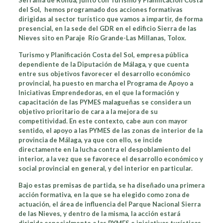
Serranía de Ronda, junto con Turismo y Planifi­cación Costa
del Sol, hemos programado dos acciones formativas
dirigidas al sector turístico que vamos a impartir, de forma
presencial, en la sede del GDR en el edificio Sierra de las
Nieves sito en Paraje Río Grande-Las Millanas, Tolox.
Turismo y Planifi­cación Costa del Sol, empresa pública
dependiente de la Diputación de Málaga, y que cuenta
entre sus objetivos favorecer el desarrollo económico
provincial, ha puesto en marcha el Programa de Apoyo a
Iniciativas Emprendedoras, en el que la formación y
capacitación de las PYMES malagueñas se considera un
objetivo prioritario de cara a la mejora de su
competitividad. En este contexto, cabe aun con mayor
sentido, el apoyo a las PYMES de las zonas de interior de la
provincia de Málaga, ya que con ello, se incide
directamente en la lucha contra el despoblamiento del
interior, a la vez que se favorece el desarrollo económico y
social provincial en general, y del interior en particular.
Bajo estas premisas de partida, se ha diseñado una primera
acción formativa, en la que se ha elegido como zona de
actuación, el área de influencia del Parque Nacional Sierra
de las Nieves, y dentro de la misma, la acción estará