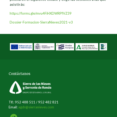
asistirás:
https://forms.gle/mvu4FiHXDWRPfVZ39
Dossier-Formacion-SierraNieves2021-v3
Contáctanos
Tlf.: 952 488 511 / 952 482 821
Email:
agdr@sierranieves.com