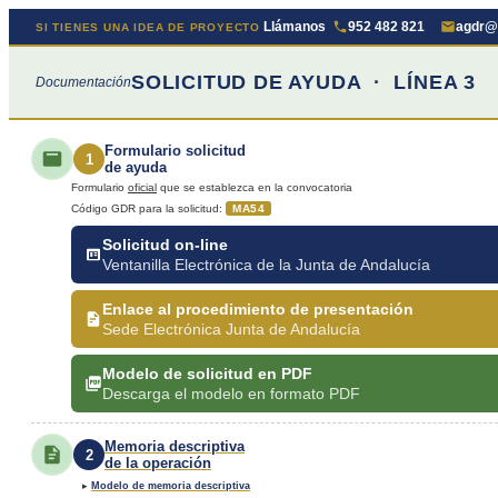
Llámanos
952 482 821
agdr@
SI TIENES UNA IDEA DE PROYECTO
SOLICITUD DE AYUDA · LÍNEA 3
Documentación
Formulario solicitud
1
de ayuda
Formulario
oficial
que se establezca en la convocatoria
Código GDR para la solicitud:
MA54
Solicitud on-line
Ventanilla Electrónica de la Junta de Andalucía
Enlace al procedimiento de presentación
Sede Electrónica Junta de Andalucía
Modelo de solicitud en PDF
Descarga el modelo en formato PDF
Memoria descriptiva
2
de la operación
▸
Modelo de memoria descriptiva